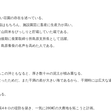
広い荘園の存在を述べている。
水稲はもちろん、施設園芸に畜産に生産力が高い。
て山田米をびっしりと貯蔵していた蔵である。
治後期に蚕業取締り所島原支所長として活躍。
、島原養蚕の名声を高めた人である。
もこの沖ともなると、厚さ数十ｍの泥土が積み重なる。
なったためだ。また干満の差が大きい海であるから、干潮時には広大な
ある。
長4キロの堤防を築き、一気に280町の大農地を拓こうと計画。