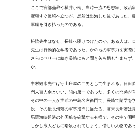
ここで宮部鼎蔵や横井小楠、当時一流の思想家、政治家
翌朝すぐ長崎へ立つが、黒船は出港した後であった。
軍艦を引き払ったのである。
松陰先生はなぜ、長崎へ駆けつけたのか。ある人は、
先生は行動的な学者であった。かの地の軍事力を実際
さらにペリーに続き長崎にもと聞き矢も楯もたまらず
か。
中村観水先生は守山庄屋の二男として生まれる。日田
門人百人余といい、領内第一であった。多くの門弟が
その中の一人が実弟の中島名左衛門で、長崎で蘭学を学
役、その後長州藩の軍事指導に当たる。幕末長州藩は
馬関海峡通過の外国船を砲撃する有様で、その中で開
しかし浪人どもに暗殺されてしまう。惜しい人物であ