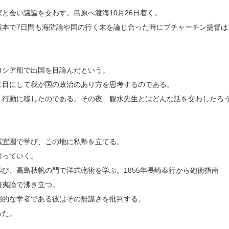
と会い議論を交わす。島原へ渡海10月26日着く。
熊本で7日間も海防論や国の行く末を論じ合った時にプチャーチン提督は
ロシア船で出国を目論んだという。
に目にして我が国の政治のあり方を思考するのである。
、行動に移したのである。その夜、観水先生とはどんな話を交わしたろ
咸宜園で学び、この地に私塾を立てる。
育っていく。
び、高島秋帆の門で洋式砲術を学ぶ。1855年長崎奉行から砲術指南
攘夷論で沸き立つ。
明的な学者である彼はその無謀さを批判する。
った。