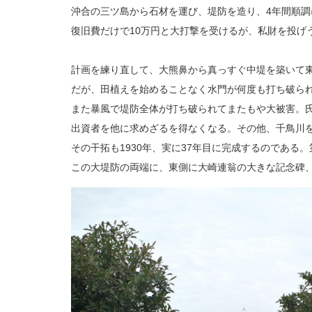
沖合の三ツ島から石材を運び、堤防を造り、4年間順
復旧費だけで10万円と大打撃を受けるが、私財を投げ
計画を練り直して、大熊鼻から真っすぐ中堤を築いて
だが、田植えを始めることなく水門が何度も打ち破ら
また暴風で堤防全体が打ち破られてまたもや大被害。
出資者を他に求めざるを得なくなる。その他、千鳥川
その干拓も1930年、実に37年目に完成するのである。
この大堤防の両端に、東側に大崎連翁の大きな記念碑