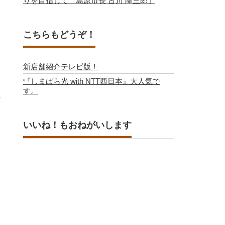
りを目指して 島原市長 古川 隆三郎」
こちらもどうぞ！
新店舗紹介テレビ版！
『しまばら光 with NTT西日本』大人気で
す。
う
いいね！もおねがいします