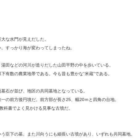
巨大な水門が見えだした。
い。すっかり海が変わってしまったね。
・湯田などの河川が造りだした山田平野の中を歩いている。
下有数の農業地帯である。今も昔も豊かな“米蔵”である。
面墓石が並び、地区の共同墓地となっている。
一の前方後円墳だ。前方部が長さ25、幅20ｍと四角の台地。
の教科書でよく見かける見事な古墳だ。
いう臣下の墓。また川向うにも細長い古墳があり、いずれも共同墓地。