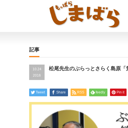
記事
松尾先生のぶらっとさらく島原「
10.24
2016
Tweet
Share
RSS
feedly
Pin it