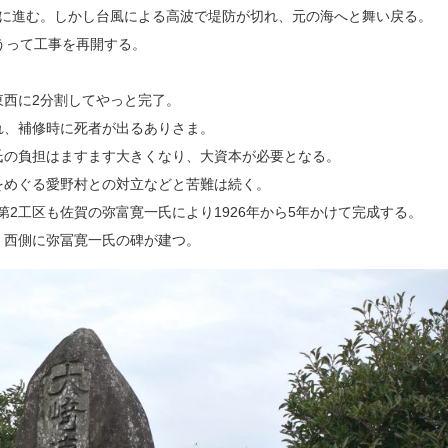
調に進む。しかし台風による高波で堤防が切れ、元の海へと舞い戻る。
うって工事を再開する。
東西に2分割してやっと完了。
れ、補修時に死者が出るありさま。
氏の負担はますます大きくなり、大資本が必要となる。
をめぐる愛野村との対立などと苦難は続く。
第2工区も佐賀の弥富寛一氏により1926年から5年かけて完成する。
、西側に弥冨寛一氏の碑が建つ。