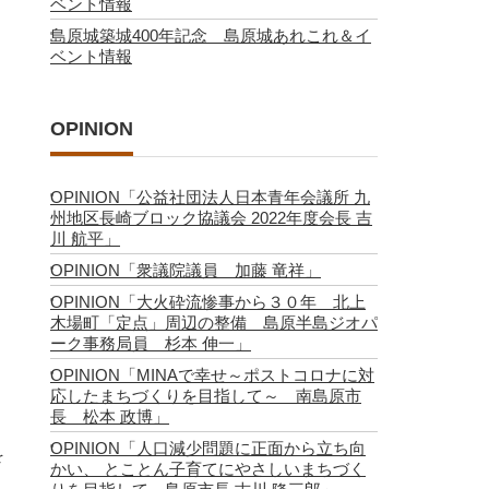
ベント情報
島原城築城400年記念 島原城あれこれ＆イ
ベント情報
OPINION
OPINION「公益社団法人日本青年会議所 九
州地区長崎ブロック協議会 2022年度会長 吉
川 航平」
OPINION「衆議院議員 加藤 竜祥」
OPINION「大火砕流惨事から３０年 北上
木場町「定点」周辺の整備 島原半島ジオパ
ーク事務局員 杉本 伸一」
OPINION「MINAで幸せ～ポストコロナに対
応したまちづくりを目指して～ 南島原市
長 松本 政博」
OPINION「人口減少問題に正面から立ち向
を
かい、 とことん子育てにやさしいまちづく