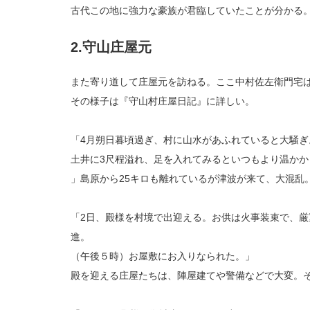
古代この地に強力な豪族が君臨していたことが分かる
2.守山庄屋元
また寄り道して庄屋元を訪ねる。ここ中村佐左衛門宅
その様子は『守山村庄屋日記』に詳しい。
「4月朔日暮頃過ぎ、村に山水があふれていると大騒
土井に3尺程溢れ、足を入れてみるといつもより温か
」島原から25キロも離れているが津波が来て、大混乱
「2日、殿様を村境で出迎える。お供は火事装束で、
進。
（午後５時）お屋敷にお入りなられた。」
殿を迎える庄屋たちは、陣屋建てや警備などで大変。