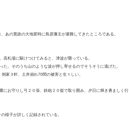
。
は、あの寛政の大地変時に島原藩主が避難してきたところである。
ぎ。高札場に駆けつけてみると、津波が襲っている。
かった。そのうち山のような波が押し寄せるのでそうそうに逃げた。
。倒家３軒、土井崩れ70間の被害と生々しい。
厳重にお守りし弓２０張、鉄砲２０挺で取り囲み、夕日に輝き勇ましく行
その様子が詳しく記録されている。