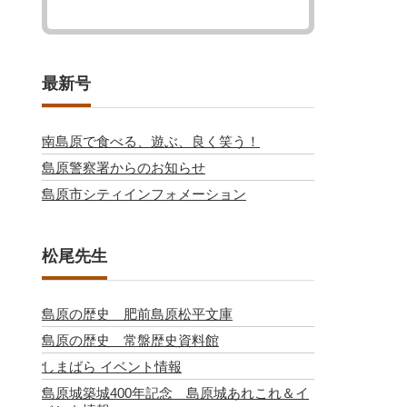
最新号
南島原で食べる、遊ぶ、良く笑う！
島原警察署からのお知らせ
島原市シティインフォメーション
松尾先生
島原の歴史 肥前島原松平文庫
島原の歴史 常盤歴史資料館
しまばら イベント情報
島原城築城400年記念 島原城あれこれ＆イ