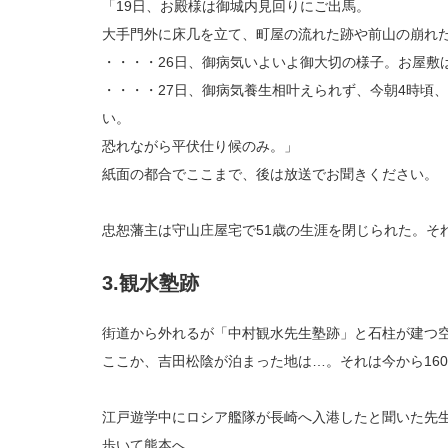
「19日、お殿様は御城内見回りにご出馬。
大手門外に床几を立て、町屋の流れた跡や前山の崩れ
・・・・26日、御病気いよいよ御大切の様子。お屋敷
・・・・27日、御病気養生相叶えられず、今朝4時頃
い。
恐れながら平伏仕り候のみ。」
紙面の都合でここまで、後は放送でお聞きください。
忠恕藩主は守山庄屋宅で51歳の生涯を閉じられた。そ
3.観水塾跡
街道から外れるが「中村観水先生塾跡」と石柱が建つ
ここか、吉田松陰が泊まった地は…。それは今から16
江戸遊学中にロシア艦隊が長崎へ入港したと聞いた先
歩いて熊本へ。