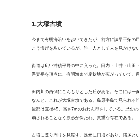
1.大塚古墳
今まで有明海沿いを歩いてきたが、前方に諫早干拓の
こう海岸を歩いているが、誰一人として人を見かけな
街道は広い沖積平野の中に入った。田内・土井・山田
吾妻岳を頂点に、有明海まで扇状地が広がっていて、県
田内川の西側にこんもりとした丘がある。そこには一
なんと、これが大塚古墳である。島原半島で見られる唯
後部は直径45、高さ7mのおわん型をしている。歴史
崩されることなく原形が保たれ、貴重な存在である。
古墳に登り周りを見渡す。足元に円墳があり、陪塚と