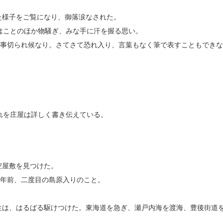
た様子をご覧になり、御落涙なされた。
はことのほか物騒ぎ、みな手に汗を握る思い。
、事切られ候なり。さてさて恐れ入り、言葉もなく筆で表すこともできな
れを庄屋は詳しく書き伝えている。
空屋敷を見つけた。
0年前、二度目の島原入りのこと。
生は、はるばる駆けつけた。東海道を急ぎ、瀬戸内海を渡海、豊後街道