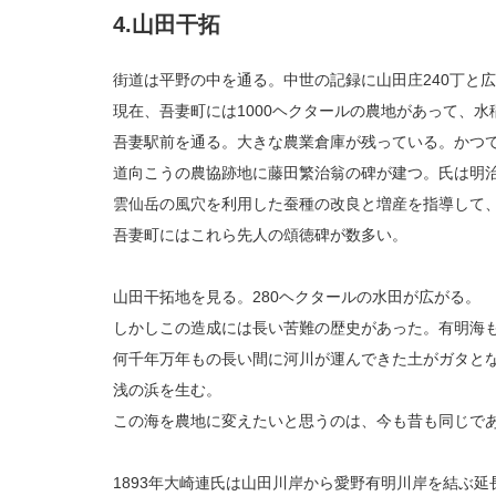
4.山田干拓
街道は平野の中を通る。中世の記録に山田庄240丁と
現在、吾妻町には1000ヘクタールの農地があって、
吾妻駅前を通る。大きな農業倉庫が残っている。かつ
道向こうの農協跡地に藤田繁治翁の碑が建つ。氏は明
雲仙岳の風穴を利用した蚕種の改良と増産を指導して
吾妻町にはこれら先人の頌徳碑が数多い。
山田干拓地を見る。280ヘクタールの水田が広がる。
しかしこの造成には長い苦難の歴史があった。有明海
何千年万年もの長い間に河川が運んできた土がガタと
浅の浜を生む。
この海を農地に変えたいと思うのは、今も昔も同じで
1893年大崎連氏は山田川岸から愛野有明川岸を結ぶ延