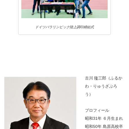
ドイツパラリンピック陸上調印締結式
古川
隆
三郎（ふるか
わ・りゅうざぶろ
う）
プロフィール
昭和31年 ６月生まれ
昭和50年 島原高校卒