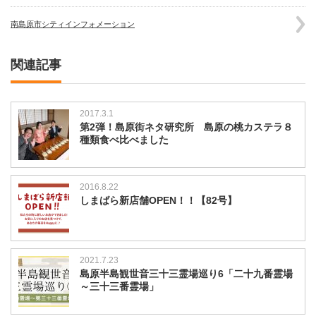
南島原市シティインフォメーション
関連記事
2017.3.1
第2弾！島原街ネタ研究所 島原の桃カステラ８
種類食べ比べました
2016.8.22
しまばら新店舗OPEN！！【82号】
2021.7.23
島原半島観世音三十三霊場巡り6「二十九番霊場
～三十三番霊場」