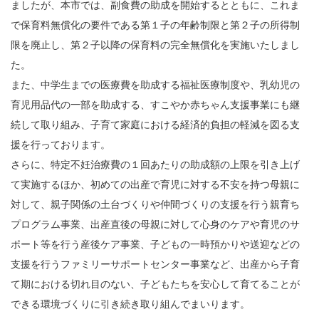
ましたが、本市では、副食費の助成を開始するとともに、これま
で保育料無償化の要件である第１子の年齢制限と第２子の所得制
限を廃止し、第２子以降の保育料の完全無償化を実施いたしまし
た。
また、中学生までの医療費を助成する福祉医療制度や、乳幼児の
育児用品代の一部を助成する、すこやか赤ちゃん支援事業にも継
続して取り組み、子育て家庭における経済的負担の軽減を図る支
援を行っております。
さらに、特定不妊治療費の１回あたりの助成額の上限を引き上げ
て実施するほか、初めての出産で育児に対する不安を持つ母親に
対して、親子関係の土台づくりや仲間づくりの支援を行う親育ち
プログラム事業、出産直後の母親に対して心身のケアや育児のサ
ポート等を行う産後ケア事業、子どもの一時預かりや送迎などの
支援を行うファミリーサポートセンター事業など、出産から子育
て期における切れ目のない、子どもたちを安心して育てることが
できる環境づくりに引き続き取り組んでまいります。