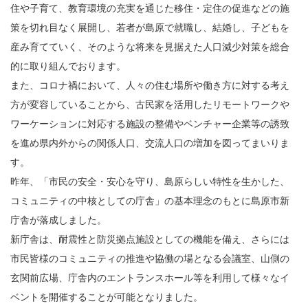
住や子育て、教育環境の充実を通じた移住・定住の促進などの施
策を切れ目なく展開し、若者が島原で就職し、結婚し、子どもを
産み育てていく、そのような将来を見据えた人口減少対策を総合
的に取り組んでおります。
また、コロナ禍において、人々の住む場所や働き方に対する考え
方が変容していることから、古民家を活用したリモートワークや
ワーケーションに対応する施設の整備やベンチャー企業等の誘致
を進め県内外からの関係人口、交流人口の増加を図ってまいりま
す。
昨年、「市民の安全・安心を守り、島原らしい特性を生かした、
コミュニティの中核としての庁舎」の基本理念のもとに島原市新
庁舎が落成しました。
新庁舎は、耐震性と防災拠点施設としての機能を備え、さらには
市民皆様のコミュニティの推進や協働の場となる会議室、山側の
玄関前広場、庁舎内のエントランスホール等を利用して様々なイ
ベントを開催することが可能となりました。