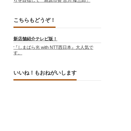
りを目指して 島原市長 古川 隆三郎」
こちらもどうぞ！
新店舗紹介テレビ版！
『しまばら光 with NTT西日本』大人気で
す。
いいね！もおねがいします