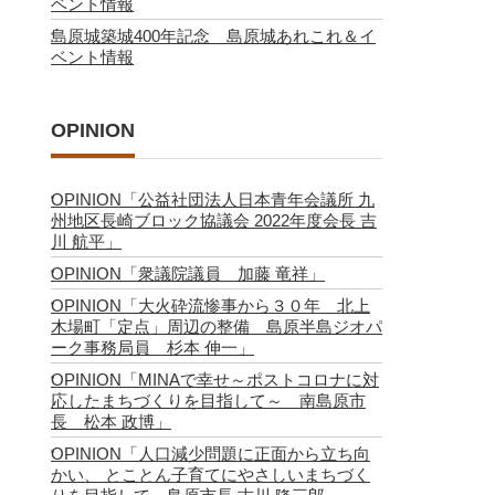
ベント情報
島原城築城400年記念 島原城あれこれ＆イ
ベント情報
OPINION
OPINION「公益社団法人日本青年会議所 九
州地区長崎ブロック協議会 2022年度会長 吉
川 航平」
OPINION「衆議院議員 加藤 竜祥」
OPINION「大火砕流惨事から３０年 北上
木場町「定点」周辺の整備 島原半島ジオパ
ーク事務局員 杉本 伸一」
OPINION「MINAで幸せ～ポストコロナに対
応したまちづくりを目指して～ 南島原市
長 松本 政博」
OPINION「人口減少問題に正面から立ち向
かい、 とことん子育てにやさしいまちづく