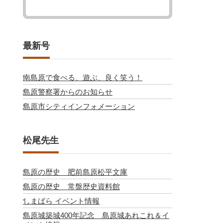
最新号
南島原で食べる、遊ぶ、良く笑う！
島原警察署からのお知らせ
島原市シティインフォメーション
松尾先生
島原の歴史 肥前島原松平文庫
島原の歴史 常盤歴史資料館
しまばら イベント情報
島原城築城400年記念 島原城あれこれ＆イ