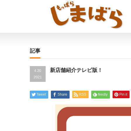
記事
新店舗紹介テレビ版！
4.20
2021
Tweet
Share
RSS
feedly
Pin it