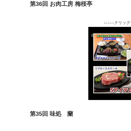
第36回 お肉工房 梅桜亭
↓↓↓↓↓クリッ
第35回 味処 蘭