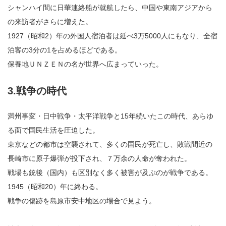
シャンハイ間に日華連絡船が就航したら、中国や東南アジアから
の来訪者がさらに増えた。
1927（昭和2）年の外国人宿泊者は延べ3万5000人にもなり、全宿
泊客の3分の1を占めるほどである。
保養地ＵＮＺＥＮの名が世界へ広まっていった。
3.戦争の時代
満州事変・日中戦争・太平洋戦争と15年続いたこの時代、あらゆ
る面で国民生活を圧迫した。
東京などの都市は空襲されて、多くの国民が死亡し、敗戦間近の
長崎市に原子爆弾が投下され、７万余の人命が奪われた。
戦場も銃後（国内）も区別なく多く被害が及ぶのが戦争である。
1945（昭和20）年に終わる。
戦争の傷跡を島原市安中地区の場合で見よう。