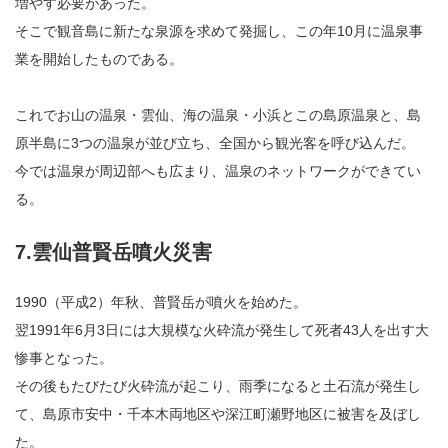
増やす必要があった。
そこで観音島に新たな泉源を求めて発掘し、この年10月に温泉事
業を開始したものである。
これでお山の温泉・雲仙、海の温泉・小浜とこの島原温泉と、島
原半島に3つの温泉が並び立ち、全国から観光客を呼び込んだ。
今では温泉が周辺部へも広まり、温泉のネットワークができてい
る。
7.雲仙普賢岳噴火災害
1990（平成2）年秋、普賢岳が噴火を始めた。
翌1991年6月3日には大規模な火砕流が発生して死者43人を出す大
惨事となった。
その後もたびたび火砕流が起こり、雨季になると土石流が発生し
て、島原市安中・千本木両地区や深江町瀬野地区に被害を及ぼし
た。