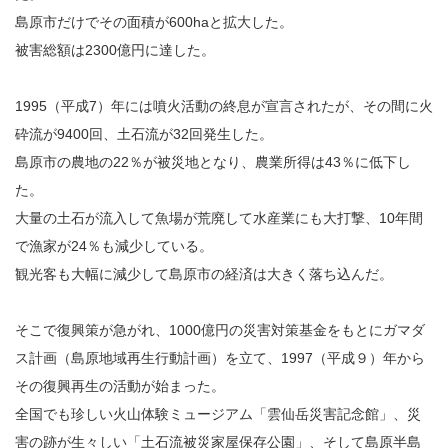
島原市だけでその面積が600haと拡大した。
被害総額は2300億円に達した。
1995（平成7）年には噴火活動の終息が宣言されたが、その間に火
砕流が9400回、土石流が32回発生した。
島原市の農地の22％が被災地となり、農業所得は43％に低下し
た。
大量の土石が流入して魚場が荒廃して水産業にも大打撃、10年間
で漁家が24％も減少している。
観光客も大幅に減少して島原市の経済は大きく落ち込んだ。
そこで復興策が急がれ、1000億円の災害対策基金をもとにガマダ
ス計画（島原地域再生行動計画）を立て、1997（平成９）年から
その復興再生の活動が始まった。
全国でも珍しい火山体験ミュージアム「雲仙岳災害記念館」、災
害の跡が生々しい「土石流被災家屋保存公園」、そして島原半島