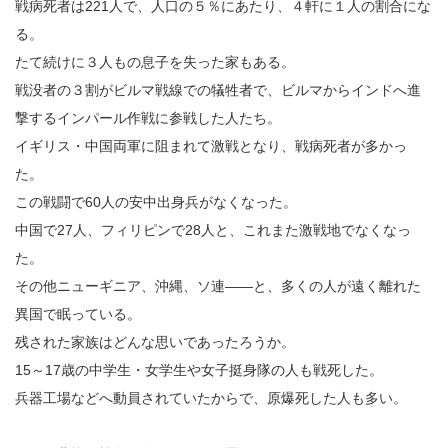
戦病死者は221人で、人口の５％にあたり、４軒に１人の割合にな
る。
たて続けに３人もの息子を失った家もある。
戦没者の３割がビルマ戦線での犠牲者で、ビルマからインドへ進
撃するインパール作戦に参戦した人たち。
イギリス・中国両軍に阻まれて激戦となり、戦病死者が多かっ
た。
この戦闘で60人の安中出身兵がなくなった。
中国で27人、フィリピンで28人と、これまた激戦地でなくなっ
た。
その他ニューギニア、沖縄、ソ連――と、多くの人が遠く離れた
異国で眠っている。
残された家族はどんな思いであったろうか。
15～17歳の中学生・女学生や女子挺身隊の人も戦死した。
兵器工場などへ動員されていたからで、原爆死した人も多い。