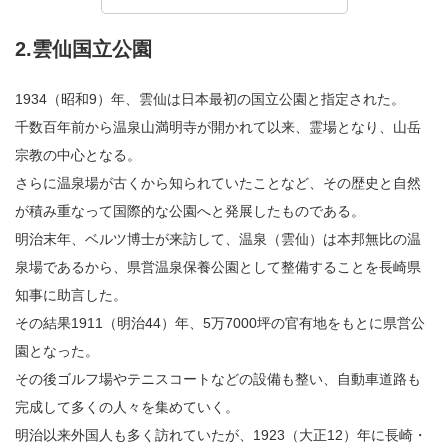
2.雲仙国立公園
1934（昭和9）年、雲仙は日本最初の国立公園と指定された。
千数百年前から温泉山満明寺が開かれて以来、霊場となり、山岳
宗教の中心となる。
さらに温泉場が古くから知られていたことなど、その歴史と自然
が積み重なって国際的な公園へと発展したものである。
明治末年、ベルツ博士が来訪して、温泉（雲仙）は本邦無比の温
泉場であるから、県営温泉保養公園として整備することを長崎県
知事に助言した。
その結果1911（明治44）年、5万7000坪の官有地をもとに県営公
園となった。
その後ゴルフ場やテニスコートなどの設備も整い、自動車道路も
完成して多くの人々を集めていく。
明治以来外国人も多く訪れていたが、1923（大正12）年に長崎・