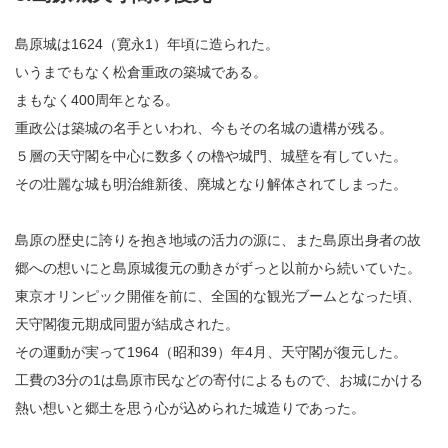
島原城は1624（寛永1）年頃に造られた。
いうまでもなく松倉重政の築城である。
まもなく400周年となる。
重政公は築城の名手といわれ、今もその名城の遺構が残る。
５層の天守閣を中心に数多くの櫓や城門、城壁を有していた。
その壮麗な城も明治維新後、廃城となり解体されてしまった。
島原の歴史に誇りを抱き地域の活力の源に、また島原出身者の故
郷への想いにと島原城復元の動きがずっと以前から続いていた。
東京オリンピック開催を前に、全国的な観光ブームとなった頃、
天守閣復元期成同盟が結成された。
その運動が実って1964（昭和39）年4月、天守閣が復元した。
工費の3分の1は島原市民などの寄付によるもので、お城にかける
熱い想いと郷土を思う心が込められた城造りであった。