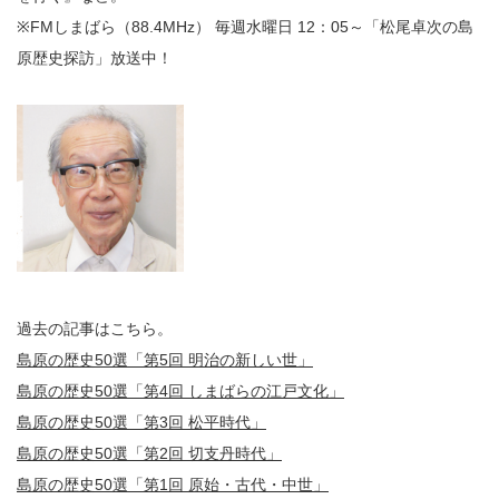
※FMしまばら（88.4MHz） 毎週水曜日 12：05～「松尾卓次の島
原歴史探訪」放送中！
過去の記事はこちら。
島原の歴史50選「第5回 明治の新しい世」
島原の歴史50選「第4回 しまばらの江戸文化」
島原の歴史50選「第3回 松平時代」
島原の歴史50選「第2回 切支丹時代」
島原の歴史50選「第1回 原始・古代・中世」