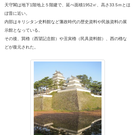
天守閣は地下1階地上５階建で、延べ面積1952㎡、高さ33.5ｍとほ
ぼ昔に近い。
内部はキリシタン史料館など藩政時代の歴史資料や民族資料の展
示館となっている。
その後、巽櫓（西望記念館）や丑寅櫓（民具資料館）、西の櫓な
どが復元された。