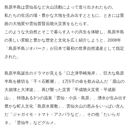
島原半島は雲仙岳など火山活動によって造り出されたもの。
私たちの生活の場・豊かな大地を生み出すとともに、ときには寛
政の大地変や雲仙普賢岳噴火災害をもたらす。
このような大自然とそこで暮らす人々の共生を体験し、島原半島
の美しい景観と豊かな歴史と文化を広く紹介しようと、2008年
「島原半島ジオパーク」が日本で最初の世界自然遺産として指定
された。
島原半島誕生のドラマが見える「口之津早崎海岸」、巨大な島原
半島を横切る「千々石断層」、1万5千の命を飲み込んだ「眉山の
大崩壊と大津波」、再び襲った災害「平成噴火災害・平成新
山」、特徴ある3つの温泉「雲仙・小浜・島原」、湧水が生み出す
豊かな町人文化「島原水屋敷」、雲仙火山の恵みをいっぱい含ん
だ「ジャガイモ・トマト・アスパラなど」、その他「たいらガ
ネ」「雲仙牛」などグルメ。