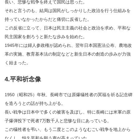
長い、悲惨な戦争を終えて国民は思った。
それと言うのも、結局は国民がしっかりした政治を行う仕組みを
持っていなかったからだと痛切に反省した。
この反省に立って、日本は民主主義の社会と政治を求め、平和な
民主国家を創ろうと新たな歩みを始めた。
1945年には婦人参政権が認められ、翌年日本国憲法公布、農地改
革の実施、教育基本法の制定などと新生日本の創造の歩みが力強
く始まった。
4.平和祈念像
1950（昭和25）年秋、長崎市では原爆犠牲者の冥福を祈る記念碑
を造ろうとの話が持ち上がる。
長い戦争は日本中で多くの被害を及ぼし、特に長崎には米軍の原
子爆弾投下で死者7万数千人と悲惨な目にあっている。
この犠牲者を弔い、もう二度とこのようなむごい戦争を地上から
なくし、恒久平和を願う声が高まっていた。