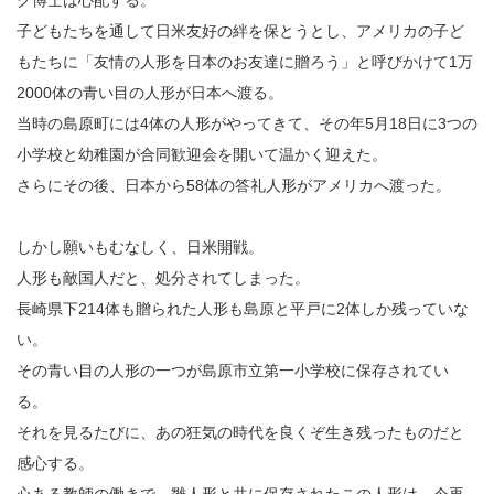
ク博士は心配する。
子どもたちを通して日米友好の絆を保とうとし、アメリカの子ど
もたちに「友情の人形を日本のお友達に贈ろう」と呼びかけて1万
2000体の青い目の人形が日本へ渡る。
当時の島原町には4体の人形がやってきて、その年5月18日に3つの
小学校と幼稚園が合同歓迎会を開いて温かく迎えた。
さらにその後、日本から58体の答礼人形がアメリカへ渡った。
しかし願いもむなしく、日米開戦。
人形も敵国人だと、処分されてしまった。
長崎県下214体も贈られた人形も島原と平戸に2体しか残っていな
い。
その青い目の人形の一つが島原市立第一小学校に保存されてい
る。
それを見るたびに、あの狂気の時代を良くぞ生き残ったものだと
感心する。