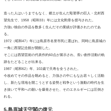
造った人はいうまでもなく、郷土が生んだ彫塑界の巨人・北村西
望先生で、1958（昭和33）年には文化勲章を授与された。
力強い独自の作品を数多く生んだその業績が評価されたのであ
る。
1972（昭和47）年には島原市名誉市民に選ばれ、同時に島原城の
一角に西望記念館が開館した。
そこには西望芸術の代表作約60点が展示され、長い創作活動の軌
跡をたどることが出来る。
1987（昭和62）年、102歳で天寿を全うされた。
今改めてその作品を眺めると、力強さの中にもなお若々しく活動
し、新たな境地を開こうとする姿勢と戦争という激動の時代を生
き抜いて平和への願いを爆発させた、そのエネルギーには圧倒さ
れる。
5.島原城天守閣の復元