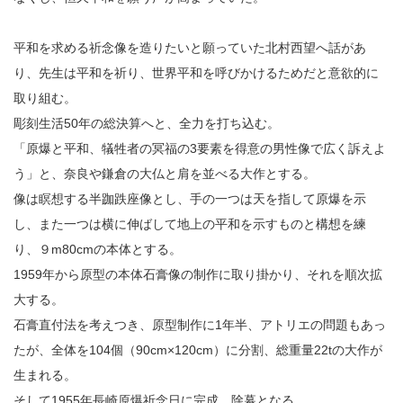
平和を求める祈念像を造りたいと願っていた北村西望へ話があ
り、先生は平和を祈り、世界平和を呼びかけるためだと意欲的に
取り組む。
彫刻生活50年の総決算へと、全力を打ち込む。
「原爆と平和、犠牲者の冥福の3要素を得意の男性像で広く訴えよ
う」と、奈良や鎌倉の大仏と肩を並べる大作とする。
像は瞑想する半跏跌座像とし、手の一つは天を指して原爆を示
し、また一つは横に伸ばして地上の平和を示すものと構想を練
り、９m80cmの本体とする。
1959年から原型の本体石膏像の制作に取り掛かり、それを順次拡
大する。
石膏直付法を考えつき、原型制作に1年半、アトリエの問題もあっ
たが、全体を104個（90cm×120cm）に分割、総重量22tの大作が
生まれる。
そして1955年長崎原爆祈念日に完成、除幕となる。