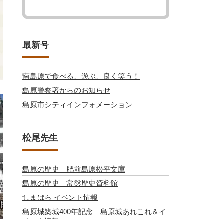
最新号
南島原で食べる、遊ぶ、良く笑う！
島原警察署からのお知らせ
島原市シティインフォメーション
松尾先生
島原の歴史 肥前島原松平文庫
島原の歴史 常盤歴史資料館
しまばら イベント情報
島原城築城400年記念 島原城あれこれ＆イ