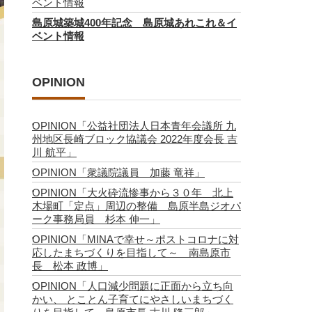
ベント情報
島原城築城400年記念 島原城あれこれ＆イ
ベント情報
OPINION
OPINION「公益社団法人日本青年会議所 九
州地区長崎ブロック協議会 2022年度会長 吉
川 航平」
OPINION「衆議院議員 加藤 竜祥」
OPINION「大火砕流惨事から３０年 北上
木場町「定点」周辺の整備 島原半島ジオパ
ーク事務局員 杉本 伸一」
OPINION「MINAで幸せ～ポストコロナに対
応したまちづくりを目指して～ 南島原市
長 松本 政博」
OPINION「人口減少問題に正面から立ち向
かい、 とことん子育てにやさしいまちづく