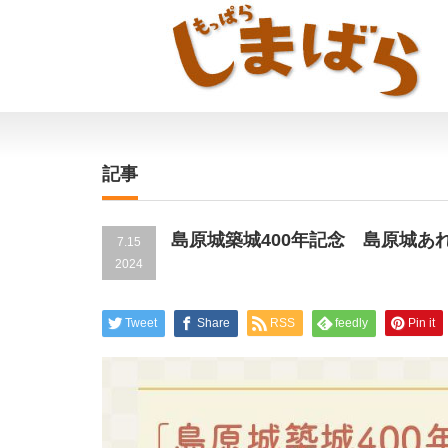
記事
島原城築城400年記念 島原城あ
7.15
2024
Tweet
Share
RSS
feedly
Pin it