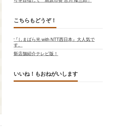
りを目指して 島原市長 古川 隆三郎」
こちらもどうぞ！
『しまばら光 with NTT西日本』大人気で
す。
新店舗紹介テレビ版！
いいね！もおねがいします