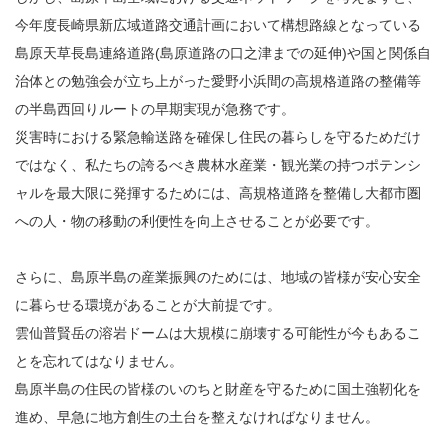
今年度長崎県新広域道路交通計画において構想路線となっている
島原天草長島連絡道路(島原道路の口之津までの延伸)や国と関係自
治体との勉強会が立ち上がった愛野小浜間の高規格道路の整備等
の半島西回りルートの早期実現が急務です。
災害時における緊急輸送路を確保し住民の暮らしを守るためだけ
ではなく、私たちの誇るべき農林水産業・観光業の持つポテンシ
ャルを最大限に発揮するためには、高規格道路を整備し大都市圏
への人・物の移動の利便性を向上させることが必要です。
さらに、島原半島の産業振興のためには、地域の皆様が安心安全
に暮らせる環境があることが大前提です。
雲仙普賢岳の溶岩ドームは大規模に崩壊する可能性が今もあるこ
とを忘れてはなりません。
島原半島の住民の皆様のいのちと財産を守るために国土強靭化を
進め、早急に地方創生の土台を整えなければなりません。