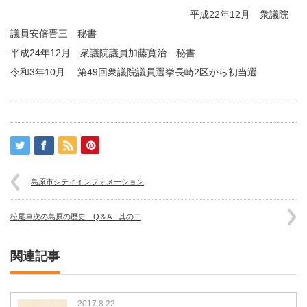
平成22年12月 衆議院
議員安倍晋三 秘書
平成24年12月 衆議院議員加藤寛治 秘書
令和3年10月 第49回衆議院議員選挙長崎2区から初当選
島原市シティインフォメーション
松尾卓次の島原の歴史 Q＆A 其の二
関連記事
2017.8.22