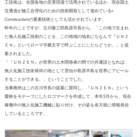
工技術は、全国各地の災害現場で活用されているほか、現在国土
交通省が施工合理化のための技術開発として進めているi-
Constructionの要素技術としても活かされています。
昨年のことですが、古川隆三郎島原市長から、「この地で生まれ
た無人化施工技術のことを、この地域の地名にちなんで『ＵＮＺ
ＥＮ』というローマ字横文字で呼ぶことにしたらどうか。」と提
案されました。
「『ＵＮＺＥＮ』が世界の土木関係者の間での共通語となれば、
無人化施工技術発祥の地として雲仙や島原半島を世界にアピール
することができる。」ということでした。
当事務所はこの古川市長の提案に賛同し、『ＵＮＺＥＮ』という
愛称をモチーフにしたロゴマークを作成して、本年3月から、現在
稼働中の無人化施工機械に貼り付け、その姿を各方面に情報発信
しているところです。