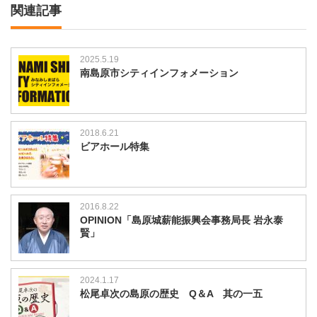
関連記事
2025.5.19
南島原市シティインフォメーション
2018.6.21
ビアホール特集
2016.8.22
OPINION「島原城薪能振興会事務局長 岩永泰
賢」
2024.1.17
松尾卓次の島原の歴史 Q＆A 其の一五