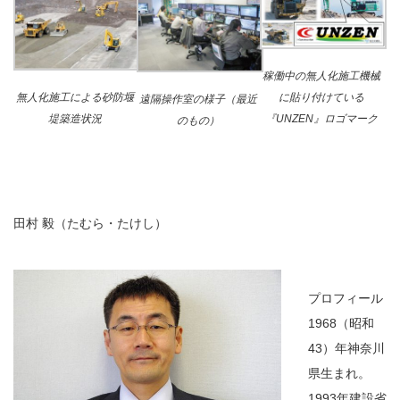
稼働中の無人化施工機械
に貼り付けている
無人化施工による砂防堰
遠隔操作室の様子（最近
『UNZEN』ロゴマーク
堤築造状況
のもの）
田村 毅
（たむら・たけし）
プロフィール
1968（昭和
43）年神奈川
県生まれ。
1993年建設省