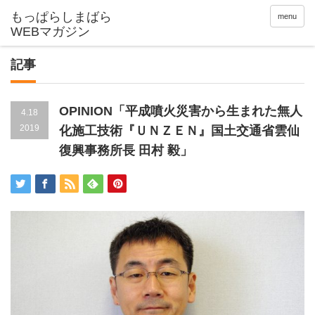
menu
記事
OPINION「平成噴火災害から生まれた無人
4.18
2019
化施工技術『ＵＮＺＥＮ』国土交通省雲仙
復興事務所長 田村 毅」