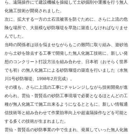
ら、遠隔操作にて建設機械を操縦して土砂掘削や運搬を行う無人
化施工技術が開発されました。
次に、拡大する一方の土石流被害を防ぐために、さらに上流の危
険な場所で、大規模な砂防堰堤を早急に築造しなければなりませ
んでした。
当時の関係者は頭を悩ませながらもこの難問に取り組み、遊砂池
から土砂を除去する工事で開発した無人化施工技術に、新しい発
想のコンクリート打設方法を組み合わせ、日本初（おそらく世界
でも初）の無人化施工による砂防堰堤の築造を行いました（水無
川1号砂防堰堤、1998年2月完成）。
その後も、さらに上流の工事にチャレンジしながら技術開発が進
められ、雲仙・普賢岳の砂防工事現場で必要となるほとんどの工
種が無人化施工で施工出来るようになるとともに、新しい情報通
信技術等と組み合わせて作業効率向上や超遠隔操作などを可能と
する多くの技術が生まれました。
雲仙・普賢岳の砂防事業の中で生まれ、発展していった無人化施