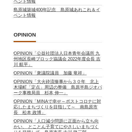
ベント情報
島原城築城400年記念 島原城あれこれ＆イ
ベント情報
OPINION
OPINION「公益社団法人日本青年会議所 九
州地区長崎ブロック協議会 2022年度会長 吉
川 航平」
OPINION「衆議院議員 加藤 竜祥」
OPINION「大火砕流惨事から３０年 北上
木場町「定点」周辺の整備 島原半島ジオパ
ーク事務局員 杉本 伸一」
OPINION「MINAで幸せ～ポストコロナに対
応したまちづくりを目指して～ 南島原市
長 松本 政博」
OPINION「人口減少問題に正面から立ち向
かい、 とことん子育てにやさしいまちづく