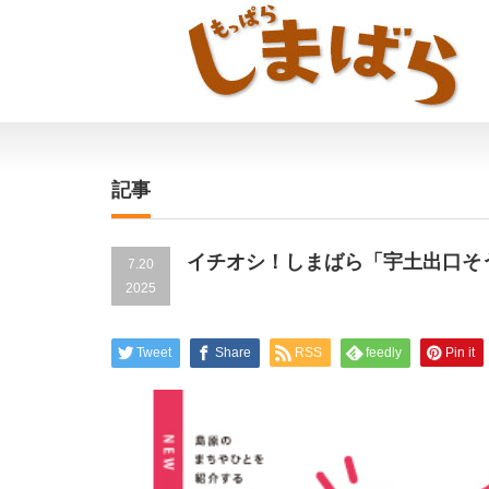
記事
イチオシ！しまばら「宇土出口そ
7.20
2025
Tweet
Share
RSS
feedly
Pin it