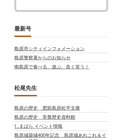
最新号
島原市シティインフォメーション
島原警察署からのお知らせ
南島原で食べる、遊ぶ、良く笑う！
松尾先生
島原の歴史 肥前島原松平文庫
島原の歴史 常盤歴史資料館
しまばら イベント情報
島原城築城400年記念 島原城あれこれ＆イ