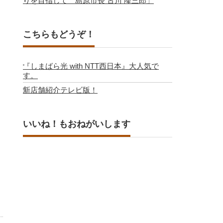
りを目指して 島原市長 古川 隆三郎」
こちらもどうぞ！
『しまばら光 with NTT西日本』大人気で
す。
新店舗紹介テレビ版！
いいね！もおねがいします