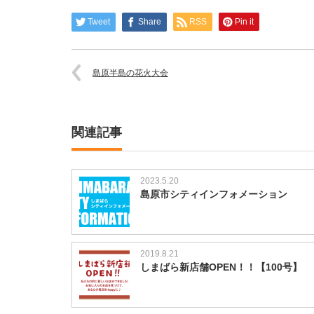
Tweet
Share
RSS
Pin it
島原半島の花火大会
関連記事
2023.5.20
島原市シティインフォメーション
2019.8.21
しまばら新店舗OPEN！！【100号】