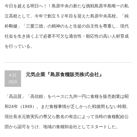
今日を超える明日へ！！島原中央の新たな挑戦島原半島唯一の私
立高校として、今年で創立５２年目を迎えた島原中央高校。「純
朴剛健」「三愛三徳」の精神のもと生徒の自主性を尊重し、現代
社会を生き抜く上で必要不可欠な適合性・順応性の高い人材育成
を行っている。
元気企業『島原食糧販売株式会社』
4.22
2015
「高品質」「高信頼」をベースに九州一円に食糧を販売創業は昭
和24年（1949）。まだ食糧事情が乏しかった戦後間もない時期、
現社長水元敦実氏の尊父ら数名の有志によって当時の食糧配給公
団から認可をうけ、地域の食糧卸会社としてスタートした。