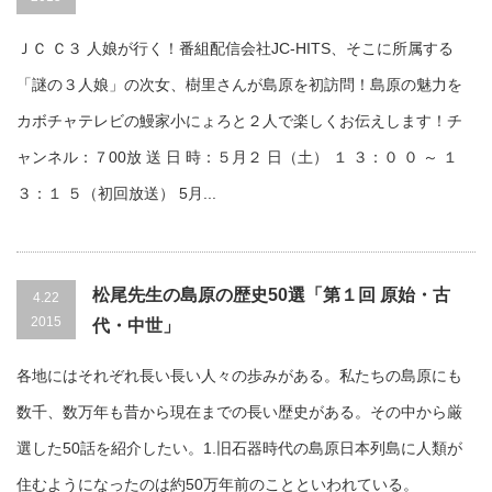
ＪＣ Ｃ３ 人娘が行く！番組配信会社JC-HITS、そこに所属する
「謎の３人娘」の次女、樹里さんが島原を初訪問！島原の魅力を
カボチャテレビの鰻家小にょろと２人で楽しくお伝えします！チ
ャンネル：７00放 送 日 時：５月２ 日（土） １ ３：０ ０ ～ １
３：１ ５（初回放送） 5月...
松尾先生の島原の歴史50選「第１回 原始・古
4.22
2015
代・中世」
各地にはそれぞれ長い長い人々の歩みがある。私たちの島原にも
数千、数万年も昔から現在までの長い歴史がある。その中から厳
選した50話を紹介したい。1.旧石器時代の島原日本列島に人類が
住むようになったのは約50万年前のことといわれている。