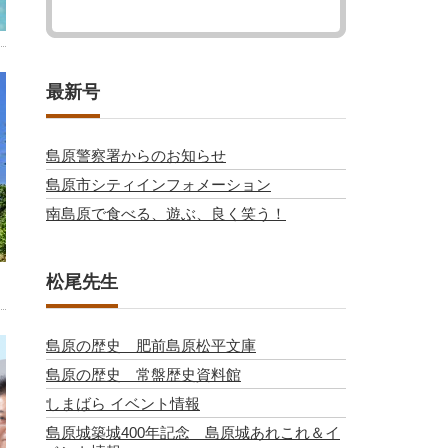
最新号
島原警察署からのお知らせ
島原市シティインフォメーション
南島原で食べる、遊ぶ、良く笑う！
松尾先生
島原の歴史 肥前島原松平文庫
島原の歴史 常盤歴史資料館
しまばら イベント情報
島原城築城400年記念 島原城あれこれ＆イ