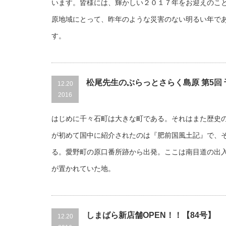
います。皆様には、輝かしい２０１７年をお迎えのこ
原地域にとって、昨年のような災害のない明るい年で
す。
松尾先生のぶらっとさらく島原 第5回
12.20
2016
はじめに千々石町は大きな町である。それはまた歴史
が初めて国中に紹介されたのは『肥前国風土記』で、
る。愛野町の原口番所跡から出発。ここは南目道の出
が置かれていた地。
しまばら新店舗OPEN！！【84号】
12.20