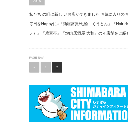
2016
私たち の町に新し いお店ができました!お気に入りの
毎日をHappyに♪『麺屋富貴/七輪 くうとん』『Hair de
ノ）』『扇宝亭』『焼肉居酒屋 大和』の４店舗をご紹
PAGE NAVI
«
1
2