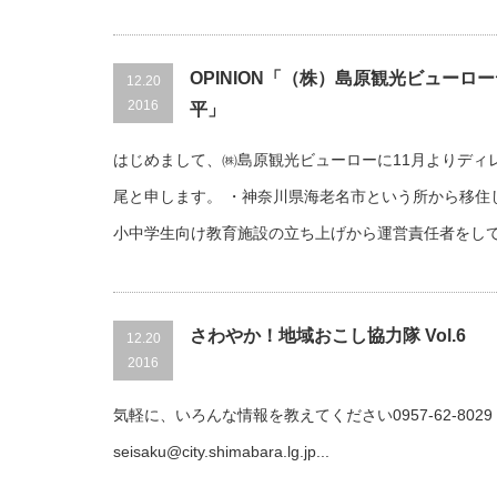
OPINION「（株）島原観光ビューロ
12.20
2016
平」
はじめまして、㈱島原観光ビューローに11月よりディ
尾と申します。 ・神奈川県海老名市という所から移住
小中学生向け教育施設の立ち上げから運営責任者をし
さわやか！地域おこし協力隊 Vol.6
12.20
2016
気軽に、いろんな情報を教えてください0957-62-80
seisaku@city.shimabara.lg.jp...