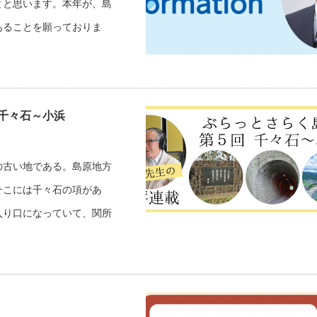
とと思います。本年が、島
あることを願っておりま
 千々石～小浜
の古い地である。島原地方
そこには千々石の項があ
入り口になっていて、関所