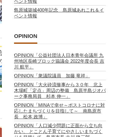
ベント情報
島原城築城400年記念 島原城あれこれ＆イ
ベント情報
OPINION
OPINION「公益社団法人日本青年会議所 九
州地区長崎ブロック協議会 2022年度会長 吉
川 航平」
OPINION「衆議院議員 加藤 竜祥」
OPINION「大火砕流惨事から３０年 北上
木場町「定点」周辺の整備 島原半島ジオパ
ーク事務局員 杉本 伸一」
OPINION「MINAで幸せ～ポストコロナに対
応したまちづくりを目指して～ 南島原市
長 松本 政博」
OPINION「人口減少問題に正面から立ち向
かい、 とことん子育てにやさしいまちづく