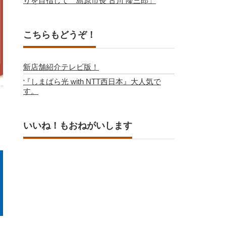
りを目指して 島原市長 古川 隆三郎」
こちらもどうぞ！
新店舗紹介テレビ版！
『しまばら光 with NTT西日本』大人気で
す。
いいね！もおねがいします