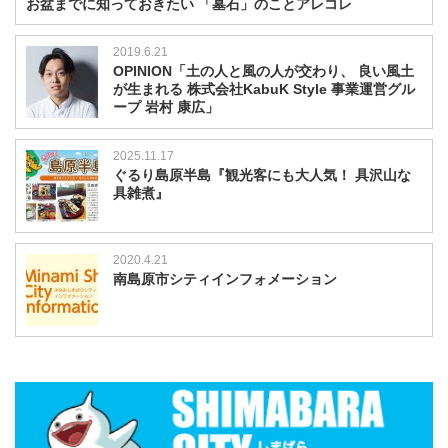
お盆までに知っておきたい 「墓石」のことアレコレ
2019.6.21
OPINION「土の人と風の人が交わり、 良い風土
が生まれる 株式会社KabuK Style 事業運営グル
ープ 岩村 康広」
2025.11.17
ぐるり島原半島『観光客にも大人気！ 具沢山な
具雑煮』
2020.4.21
南島原市シティインフォメーション