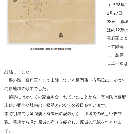
（1638年）
2月27日、
28日、原城
は約12万の
幕府軍によ
って陥落
し、島原・
天草一揆は
終結しました。
一揆の際、幕府軍として出陣していた延岡藩・有馬氏は、かつて
島原地域の領主でした。
一揆勢にはかつての家臣も含まれていたことから、有馬氏は幕府
上使の案内や城内の一揆勢との交渉の役目を担います。
本特別展では延岡藩・有馬氏の記録から、原城での激しい攻防
戦、幕府から見た原城の守りを紹介し、原城の記憶をたどりま
す。