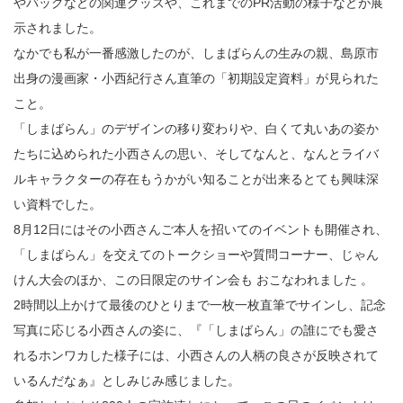
やバッグなどの関連グッズや、これまでのPR活動の様子などが展
示されました。
なかでも私が一番感激したのが、しまばらんの生みの親、島原市
出身の漫画家・小西紀行さん直筆の「初期設定資料」が見られた
こと。
「しまばらん」のデザインの移り変わりや、白くて丸いあの姿か
たちに込められた小西さんの思い、そしてなんと、なんとライバ
ルキャラクターの存在もうかがい知ることが出来るとても興味深
い資料でした。
8月12日にはその小西さんご本人を招いてのイベントも開催され、
「しまばらん」を交えてのトークショーや質問コーナー、じゃん
けん大会のほか、この日限定のサイン会も おこなわれました 。
2時間以上かけて最後のひとりまで一枚一枚直筆でサインし、記念
写真に応じる小西さんの姿に、『「しまばらん」の誰にでも愛さ
れるホンワカした様子には、小西さんの人柄の良さが反映されて
いるんだなぁ』としみじみ感じました。