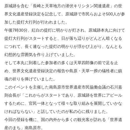
原城跡を含む「長崎と天草地方の潜伏キリシタン関連遺産」の世
界文化遺産登録決定を記念して、原城跡で市民らおよそ500人が参
加した提灯大行列が行われました。
午後7時30分、紅白の提灯に明かりが灯され、原城跡本丸に向けて
提灯大行列がスタートすると、日が落ち辺りがどんどん暗くなる
につれて、長く連なった提灯の明かりが浮かび上がり、なんとも
幻想的な雰囲気を作り上げていました。
そして本丸に到着した参加者の多くは天草四郎像の前で足を止
め、世界文化遺産登録決定の報告や島原・天草一揆の犠牲者に鎮
魂の祈りを捧げていました。
このイベントを主催した南島原市世界遺産市民協働会議の石川嘉
則会長が「これからがスタートであり、原城跡を世界にアピール
するために、官民一体となって様々な取り組みを展開していかな
ければならない」と話していたのが私の心に残りました。
今回の登録を機に、国の内外から多くの観光客が訪れる「世界遺
産のまち」南島原市。