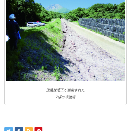
流路疎通工が整備された
7渓の導流堤