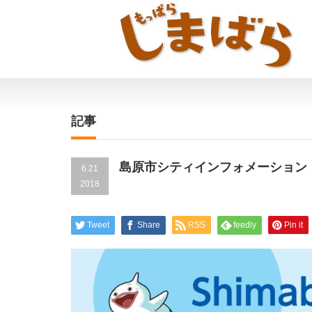
記事
島原市シティインフォメーション
6.21
2018
Tweet
Share
RSS
feedly
Pin it