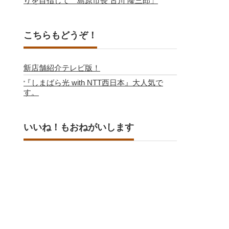
りを目指して 島原市長 古川 隆三郎」
こちらもどうぞ！
新店舗紹介テレビ版！
『しまばら光 with NTT西日本』大人気で
す。
いいね！もおねがいします