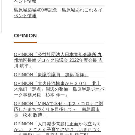
ベント情報
島原城築城400年記念 島原城あれこれ＆イ
ベント情報
OPINION
OPINION「公益社団法人日本青年会議所 九
州地区長崎ブロック協議会 2022年度会長 吉
川 航平」
OPINION「衆議院議員 加藤 竜祥」
OPINION「大火砕流惨事から３０年 北上
木場町「定点」周辺の整備 島原半島ジオパ
ーク事務局員 杉本 伸一」
OPINION「MINAで幸せ～ポストコロナに対
応したまちづくりを目指して～ 南島原市
長 松本 政博」
OPINION「人口減少問題に正面から立ち向
かい、 とことん子育てにやさしいまちづく