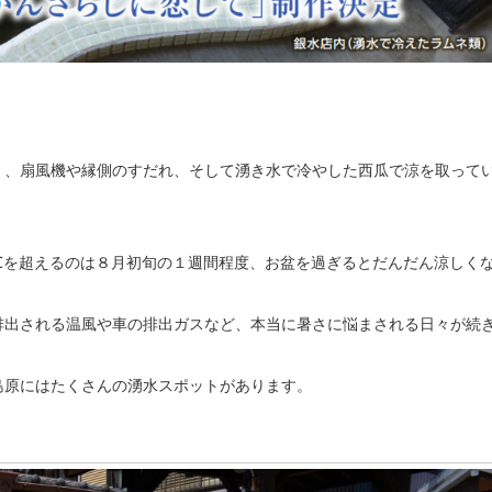
く、扇風機や縁側のすだれ、そして湧き水で冷やした西瓜で涼を取って
℃を超えるのは８月初旬の１週間程度、お盆を過ぎるとだんだん涼しく
排出される温風や車の排出ガスなど、本当に暑さに悩まされる日々が続
島原にはたくさんの湧水スポットがあります。