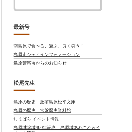
最新号
南島原で食べる、遊ぶ、良く笑う！
島原市シティインフォメーション
島原警察署からのお知らせ
松尾先生
島原の歴史 肥前島原松平文庫
島原の歴史 常盤歴史資料館
しまばら イベント情報
島原城築城400年記念 島原城あれこれ＆イ