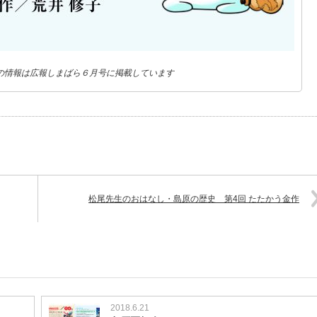
の情報は広報しまばら６月号に掲載しています
松尾先生のおはなし・島原の歴史 第4回 たたかう金作
2018.6.21