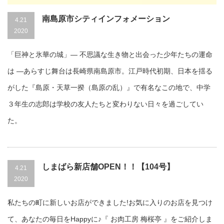
南島原市シティインフォメーション
4.21
2020
「巨神と氷華の城」― 不思議な生き物と出会った少年たちの運命
は ―あらすじ舞台は長崎県南島原市。江戸時代初期、日本を揺る
がした『島原・天草一揆（島原の乱）』で有名なこの地で、中学
３年生の志郎は学校の友人たちと変わりない日々を過ごしてい
た。
しまばら新店舗OPEN！！【104号】
4.21
2020
私たちの町に新しいお店ができました!お気に入りのお店を見つけ
て、あなたの毎日をHappyに♪『 お肉工房 梅桜亭 』をご紹介しま