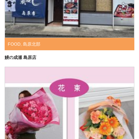
FOOD
,
島原北部
鰻の成瀬 島原店