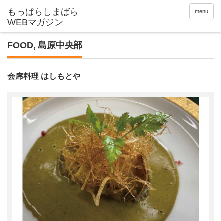
menu
FOOD
,
島原中央部
会席料理 はしもとや